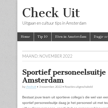
Check Uit
Uitgaan en cultuur tips in Amsterdam
Skip
Main
Home
Tip 10
Eten in Amsterdam
Dagje s
to
menu
content
MAAND:
NOVEMBER 2022
Sportief personeelsuitje
Amsterdam
voor
by
checkuit
•
3 november, 2022
•
Reacties uitgeschakeld
S
p
Bestaat jouw team uit sportieve collega’s die wel van 
o
r
sportief personeelsuitje daag je het personeel uit met tea
t