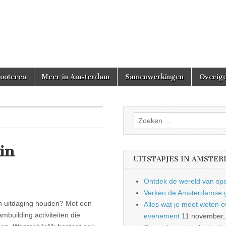
cooteren
Meer in Amsterdam
Samenwerkingen
Overige
Zoeken
naar:
 in
UITSTAPJES IN AMSTE
Ontdek de wereld van spe
Verken de Amsterdamse gr
een uitdaging houden? Met een
Alles wat je moet weten ove
mbuilding activiteiten die
evenement
11 november,