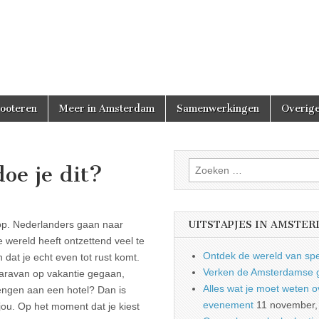
cooteren
Meer in Amsterdam
Samenwerkingen
Overige
Zoeken
oe je dit?
naar:
op. Nederlanders gaan naar
UITSTAPJES IN AMSTE
e wereld heeft ontzettend veel te
Ontdek de wereld van spe
dat je echt even tot rust komt.
Verken de Amsterdamse gr
 caravan op vakantie gegaan,
Alles wat je moet weten ove
engen aan een hotel? Dan is
evenement
11 november,
jou. Op het moment dat je kiest