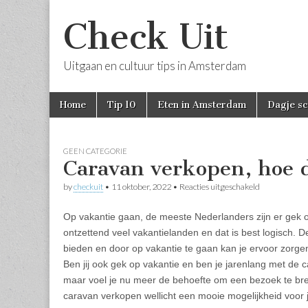
Check Uit
Uitgaan en cultuur tips in Amsterdam
Skip
Main
Home
Tip 10
Eten in Amsterdam
Dagje s
to
menu
content
GEEN CATEGORIE
Caravan verkopen, hoe d
voor
by
checkuit
•
11 oktober, 2022
•
Reacties uitgeschakeld
Caravan
verkopen,
Op vakantie gaan, de meeste Nederlanders zijn er gek 
hoe
doe
ontzettend veel vakantielanden en dat is best logisch. D
je
bieden en door op vakantie te gaan kan je ervoor zorgen 
dit?
Ben jij ook gek op vakantie en ben je jarenlang met de
maar voel je nu meer de behoefte om een bezoek te br
caravan verkopen wellicht een mooie mogelijkheid voor 