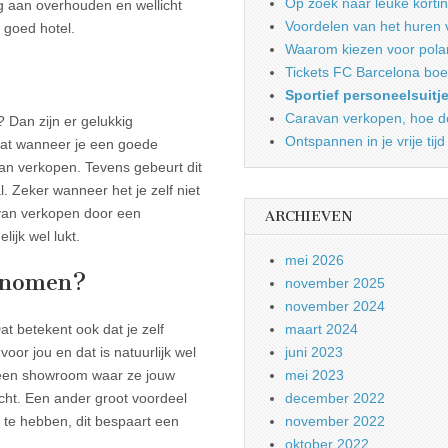
Op zoek naar leuke korti
g aan overhouden en wellicht
Voordelen van het huren 
 goed hotel.
Waarom kiezen voor pola
Tickets FC Barcelona boe
Sportief personeelsuitj
Caravan verkopen, hoe do
 Dan zijn er gelukkig
Ontspannen in je vrije tijd
 dat wanneer je een goede
kan verkopen. Tevens gebeurt dit
 Zeker wanneer het je zelf niet
avan verkopen door een
ARCHIEVEN
lijk wel lukt.
mei 2026
genomen?
november 2025
november 2024
 betekent ook dat je zelf
maart 2024
oor jou en dat is natuurlijk wel
juni 2023
k een showroom waar ze jouw
mei 2023
ocht. Een ander groot voordeel
december 2022
ft te hebben, dit bespaart een
november 2022
oktober 2022