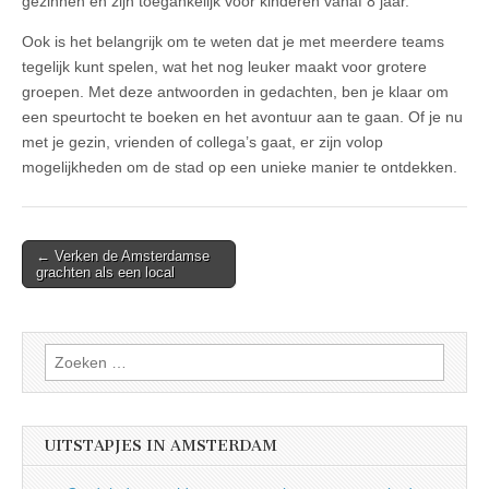
gezinnen en zijn toegankelijk voor kinderen vanaf 8 jaar.
Ook is het belangrijk om te weten dat je met meerdere teams
tegelijk kunt spelen, wat het nog leuker maakt voor grotere
groepen. Met deze antwoorden in gedachten, ben je klaar om
een speurtocht te boeken en het avontuur aan te gaan. Of je nu
met je gezin, vrienden of collega’s gaat, er zijn volop
mogelijkheden om de stad op een unieke manier te ontdekken.
Post
← Verken de Amsterdamse
grachten als een local
navigation
Zoeken
naar:
UITSTAPJES IN AMSTERDAM