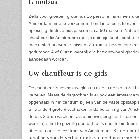
Limobus
Zelfs voor groepen groter als 16 personen is er een lu
Amsterdam mee te verkennen. Een Limobus is hiervoor 
oplossing. In deze bus passen circa 50 mensen. Natuurlij
chauffeur die Amsterdam op zijn duimpje kent zodat u e
mooie stad hoeven te missen. Zo kunt u kiezen voor e
gedurende 4 of 6 uren waarbij alle bezienswaardighede
aangedaan worden.
Uw chauffeur is de gids
De chauffeur is tevens uw gids en tijdens de stops zal h
vertellen. Naast de dagtochten is er ook een Amsterdam B
opgehaald in het centrum bij een van de vaste opstappl
u naar de 4 grote discotheken in de buitenring van Amster
de bus 2 uren wachten, als u nieuwsgierig bent naar ee
weer in, is het te gezellig dan blijft u. ’s nachts om 5 u
rit terug naar het centrum van Amsterdam.
Bij een aan
betaling voor de verhuur ook een gold pass van de