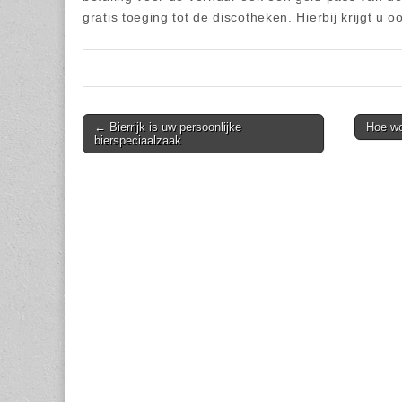
gratis toeging tot de discotheken. Hierbij krijgt u 
Post
← Bierrijk is uw persoonlijke
Hoe wo
bierspeciaalzaak
navigation