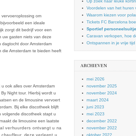
Op zoek naar leuke korti
Voordelen van het huren 
Waarom kiezen voor pola
xe vervoeroplossing om
Tickets FC Barcelona boe
bijvoorbeeld een ideale
Sportief personeelsuitj
k zorgt dit bedrijf voor een
Caravan verkopen, hoe do
n uw gasten niets van deze
Ontspannen in je vrije tijd
en dagtocht door Amsterdam
n die Amsterdam te bieden heeft
ARCHIEVEN
mei 2026
ij u ook alles over Amsterdam
november 2025
y Night tour. Hierbij wordt u
november 2024
aatsen en de limousine vervoert
maart 2024
dam. Bij elke discotheek blijft
juni 2023
n volgende discotheek stapt u
mei 2023
ur maakt de limousine een laatste
december 2022
tal verhuurders ontvangt u na
november 2022
 chauffeur, deze verleent u
oktober 2022