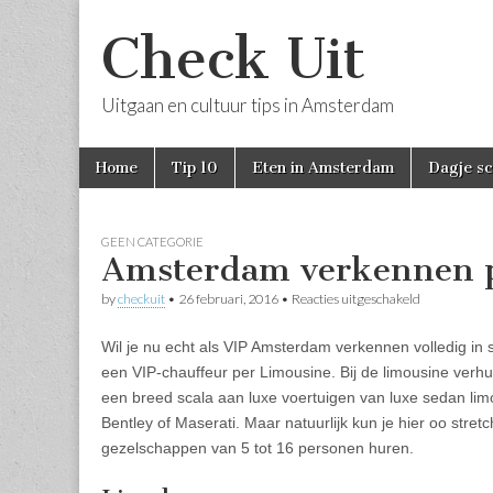
Check Uit
Uitgaan en cultuur tips in Amsterdam
Skip
Main
Home
Tip 10
Eten in Amsterdam
Dagje s
to
menu
content
GEEN CATEGORIE
Amsterdam verkennen p
voor
by
checkuit
•
26 februari, 2016
•
Reacties uitgeschakeld
Amsterdam
verkennen
Wil je nu echt als VIP Amsterdam verkennen volledig in s
per
Limousine
een VIP-chauffeur per Limousine. Bij de limousine verh
een breed scala aan luxe voertuigen van luxe sedan lim
Bentley of Maserati. Maar natuurlijk kun je hier oo stret
gezelschappen van 5 tot 16 personen huren.