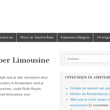
cooteren
Meer in Amsterdam
Samenwerkingen
Overige
Zoeken
er Limousine
naar:
tyle laat je dan vervoeren door
UITSTAPJES IN AMSTE
uurders in Amsterdam vind je
Ontdek de wereld van spe
ousines, zoals Rolls Royce,
Verken de Amsterdamse gr
ched limousines voor
Alles wat je moet weten ove
evenement
11 november,