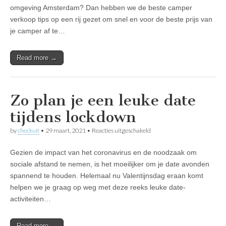
verkopen
omgeving Amsterdam? Dan hebben we de beste camper
van
verkoop tips op een rij gezet om snel en voor de beste prijs van
je
camper
je camper af te…
in
Amsterdam
Read more →
Zo plan je een leuke date
tijdens lockdown
voor
by
checkuit
•
29 maart, 2021
•
Reacties uitgeschakeld
Zo
plan
Gezien de impact van het coronavirus en de noodzaak om
je
een
sociale afstand te nemen, is het moeilijker om je date avonden
leuke
spannend te houden. Helemaal nu Valentijnsdag eraan komt
date
tijdens
helpen we je graag op weg met deze reeks leuke date-
lockdown
activiteiten…
Read more →