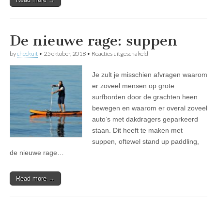
De nieuwe rage: suppen
voor
by
checkuit
•
25 oktober, 2018
•
Reacties uitgeschakeld
De
nieuwe
Je zult je misschien afvragen waarom
rage:
suppen
er zoveel mensen op grote
surfborden door de grachten heen
bewegen en waarom er overal zoveel
auto’s met dakdragers geparkeerd
staan. Dit heeft te maken met
suppen, oftewel stand up paddling,
de nieuwe rage…
Read more →