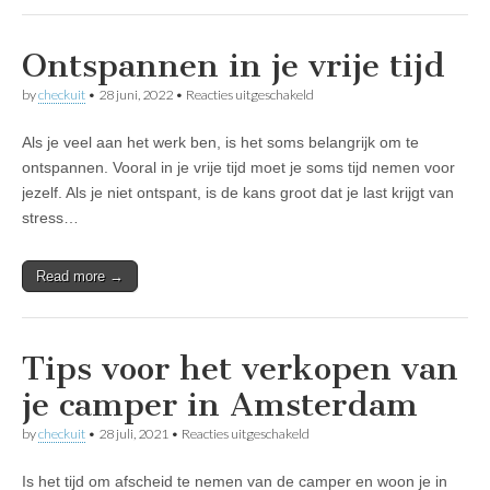
e
e
l
Ontspannen in je vrije tijd
s
u
i
voor
by
checkuit
•
28 juni, 2022
•
Reacties uitgeschakeld
t
Ontspannen
j
in
Als je veel aan het werk ben, is het soms belangrijk om te
e
je
i
vrije
ontspannen. Vooral in je vrije tijd moet je soms tijd nemen voor
n
tijd
jezelf. Als je niet ontspant, is de kans groot dat je last krijgt van
A
m
stress…
s
t
e
Read more →
r
d
a
m
Tips voor het verkopen van
je camper in Amsterdam
voor
by
checkuit
•
28 juli, 2021
•
Reacties uitgeschakeld
Tips
voor
Is het tijd om afscheid te nemen van de camper en woon je in
het