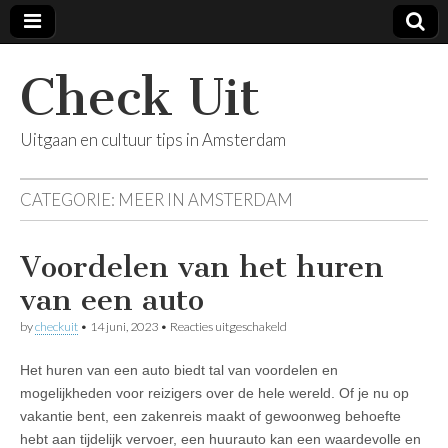
Check Uit
Uitgaan en cultuur tips in Amsterdam
CATEGORIE:
MEER IN AMSTERDAM
Voordelen van het huren
van een auto
voor
by
checkuit
•
14 juni, 2023
•
Reacties uitgeschakeld
Voordelen
van
Het huren van een auto biedt tal van voordelen en
het
huren
mogelijkheden voor reizigers over de hele wereld. Of je nu op
van
vakantie bent, een zakenreis maakt of gewoonweg behoefte
een
auto
hebt aan tijdelijk vervoer, een huurauto kan een waardevolle en