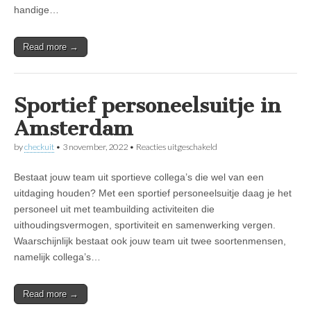
handige…
Read more →
Sportief personeelsuitje in
Amsterdam
voor
by
checkuit
•
3 november, 2022
•
Reacties uitgeschakeld
S
p
Bestaat jouw team uit sportieve collega’s die wel van een
o
r
uitdaging houden? Met een sportief personeelsuitje daag je het
t
personeel uit met teambuilding activiteiten die
i
e
uithoudingsvermogen, sportiviteit en samenwerking vergen.
f
Waarschijnlijk bestaat ook jouw team uit twee soortenmensen,
p
namelijk collega’s…
e
r
s
o
Read more →
n